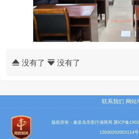
没有了
没有了


联系我们
网站
版权所有：秦皇岛市医疗保障局
冀ICP备1902
13030202003114号