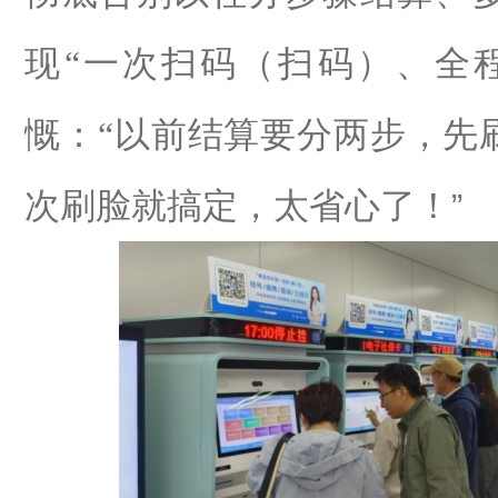
现
“
一次扫码
（扫码）
、全
慨：
“
以前结算要分两步，先
次
刷脸
就搞定，太省心了！
”