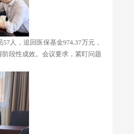
员
57
人，追回医保基金
974.37
万元，
得阶段性成效。会议要求，紧盯问题