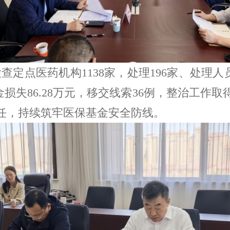
检查定点医药机构
1138
家，处理
196
家、处理人
金损失
86.28
万元，移交线索
36
例，整治工作取
任，持续筑牢医保基金安全防线。