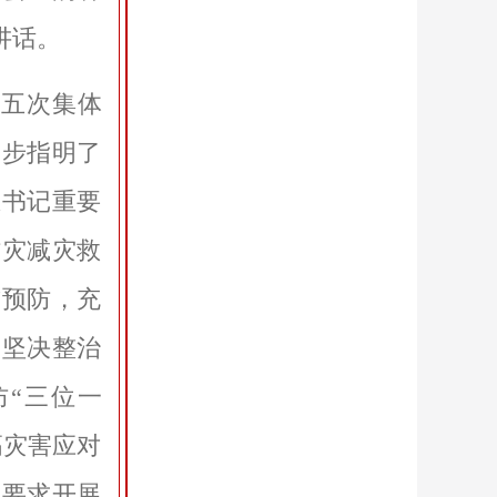
讲话。
十五次集体
一步指明了
总书记重要
防灾减灾救
前预防，充
，坚决整治
“三位一
高灾害应对
化要求开展