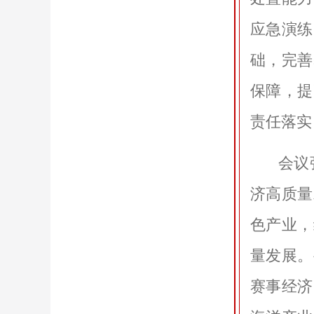
应急演练
础，完善
保障，提
责任落实
会议
济高质量
色产业，
量发展。
赛事经济