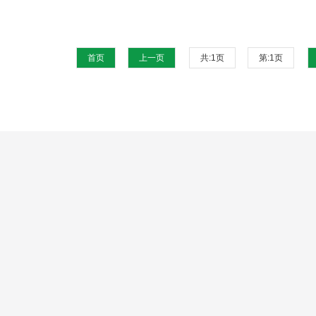
首页
上一页
共:
1
页
第:
1
页