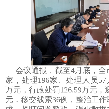
会议通报，截至
4
月底，全
家，处理
196
家、处理人员
57
万元，行政处罚
126.59
万元，
元，移交线索
36
例，整治工作