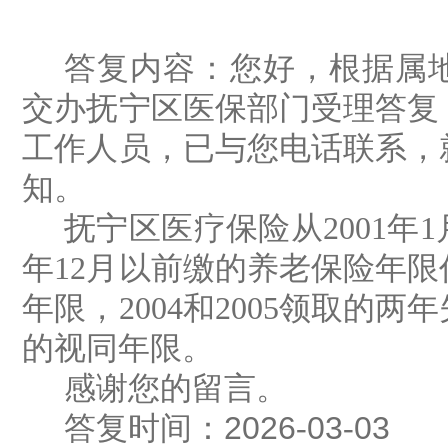
答复内容：
您好，根据属
交办抚宁区医保部门受理答复
工作人员，已与您电话联系，
知。
抚宁区医疗保险从
2001
年
1
年
12
月以前缴的养老保险年限
年限，
2004
和
2005
领取的两年
的视同年限。
感谢您的留言。
答复时间：
202
6
-
03
-
03