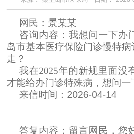
网民：
景某某
咨询内容：
我想问一下办
岛市基本医疗保险门诊慢特病
走
？
我在
2025
年的新规里面没
才能给办门诊特殊病，想问一
来信时间：
202
6
-0
4
-1
4
答复内容：
留言网民，您