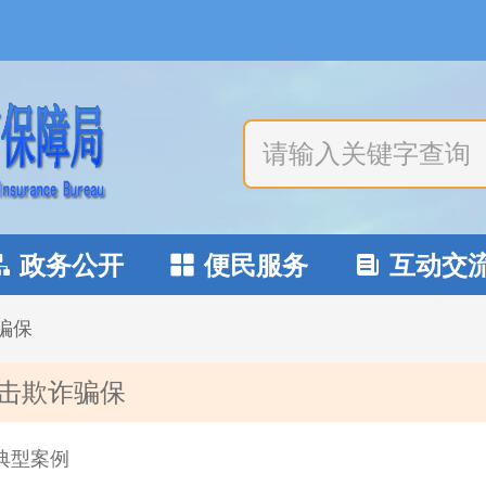
政务公开
便民服务
互动交



骗保
击欺诈骗保
典型案例